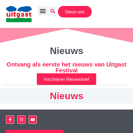
Steun ons
Nieuws
Ontvang als eerste het nieuws van Uitgast
Festival
Inschrijven Nieuwsbrief
Nieuws