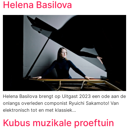
Helena Basilova
Helena Basilova brengt op Uitgast 2023 een ode aan de
onlangs overleden componist Ryuichi Sakamoto! Van
elektronisch tot en met klassiek…
Kubus muzikale proeftuin