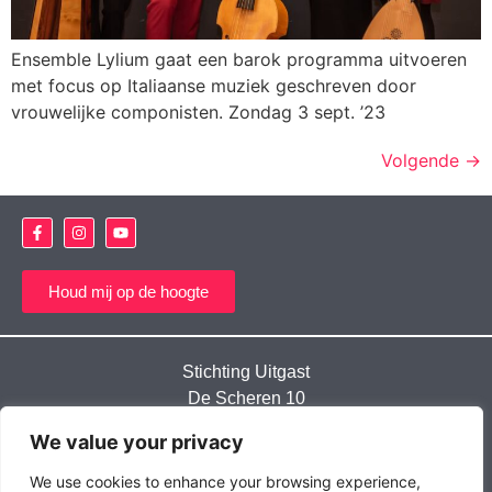
Ensemble Lylium gaat een barok programma uitvoeren
met focus op Italiaanse muziek geschreven door
vrouwelijke componisten. Zondag 3 sept. ’23
Volgende
→
Houd mij op de hoogte
Stichting Uitgast
De Scheren 10
8212 EA Lelystad
We value your privacy
We use cookies to enhance your browsing experience,
Privacyverklaring 2021
Cookiebeleid (EU)